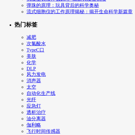
弹珠的原理：玩具背后的科学奥秘
流式细胞仪的工作原理揭秘：揭开生命科学新篇章
热门标签
减肥
次氯酸水
TypeC口
美肤
化学
DLP
风力发电
消声器
太空
自动化生产线
光纤
应急灯
透析治疗
油分离器
伽利略
飞行时间传感器