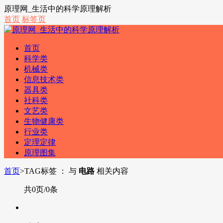
原理网_生活中的科学原理解析
首页
标签页
首页
科学类
机械类
信息技术类
器具类
社科类
文艺类
生物健康类
行业类
定理定律
原理图集
首页
>
TAG标签 ： 与
电路
相关内容
共0页/0条