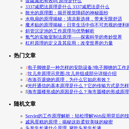
拔罐减肥有效吗 原理是什么
3337减肥法原理是什么 3337减肥法是什么
散光的原理图：揭开视觉障碍的神秘面纱
水电扇的原理揭秘：清凉新选择，带来无限舒适
魔术贴的原理揭秘：日常生活中你不可忽视的便利
斜管沉淀池的工作原理与优势解析
氧气的实验室制法原理——探索科学的奇妙世界
杠杆原理的定义及其应用：改变世界的力量
热门文章
1
电子脚镣是一种怎样的安防设备?电子脚镣的工作
2
坎儿井原理示意图-坎儿井组成部分详细介绍
3
布洛芬退烧的原理，为什么它如此有效？
4
光纤通信的基本原理是什么？它的传输方式是怎样
5
海市蜃楼形成的原因是什么？海市蜃楼的形成原理
随机文章
Servlet的工作原理解析：轻松理解Web应用背后的
戚风蛋糕的原理：揭秘这款柔软美味的秘密
头发生长液什么原理_黛歆头发生长液