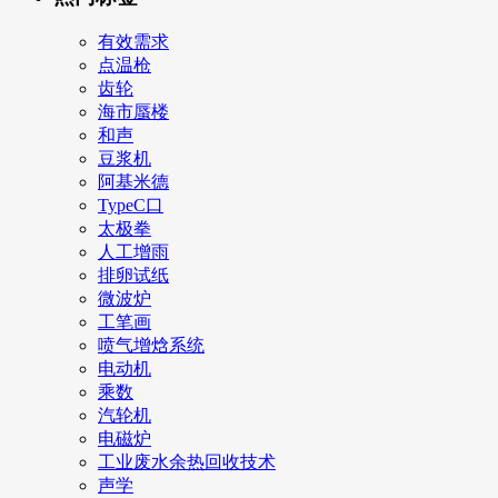
有效需求
点温枪
齿轮
海市蜃楼
和声
豆浆机
阿基米德
TypeC口
太极拳
人工增雨
排卵试纸
微波炉
工笔画
喷气增焓系统
电动机
乘数
汽轮机
电磁炉
工业废水余热回收技术
声学