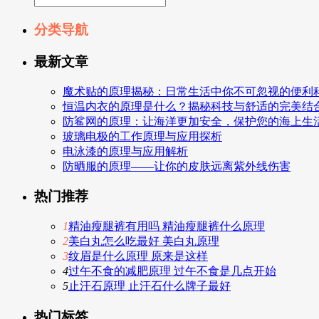
分类导航
最新文章
魔术贴的原理揭秘：日常生活中你不可忽视的便利
恒温内衣的原理是什么？揭秘科技与舒适的完美结
防鲨网的原理：让海洋更加安全，保护您的海上生
玻璃电极的工作原理与应用探析
电泳漆的原理与应用解析
防晒服的原理——让你的皮肤远离紫外线伤害
热门推荐
1
精油瘦腿裤有用吗 精油瘦腿裤什么原理
2
美白丸怎么吃最好 美白丸原理
3
纹眉是什么原理 原来是这样
4
过午不食的减肥原理 过午不食是几点开始
5
止汗石原理 止汗石什么牌子最好
热门标签