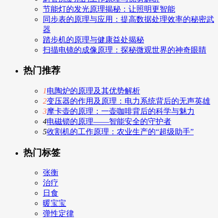
节能灯的发光原理揭秘：让照明更智能
同步表的原理与应用：提高数据处理效率的秘密武
器
踏步机的原理与健康益处揭秘
扫描电镜的成像原理：探秘微观世界的神奇眼睛
热门推荐
1
电陶炉的原理及其优势解析
2
变压器的作用及原理：电力系统背后的无声英雄
3
摩卡壶的原理：一壶咖啡背后的科学与魅力
4
电磁锁的原理——智能安全的守护者
5
收割机的工作原理：农业生产的“超级助手”
热门标签
张衡
治疗
日食
暖宝宝
弹性定律