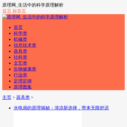
原理网_生活中的科学原理解析
首页
标签页
首页
科学类
机械类
信息技术类
器具类
社科类
文艺类
生物健康类
行业类
定理定律
原理图集
主页
>
器具类
>
水电扇的原理揭秘：清凉新选择，带来无限舒适