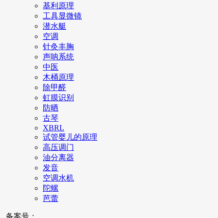
基利原理
工具显微镜
潜水艇
空调
针灸丰胸
声呐系统
中医
木桶原理
除甲醛
虹膜识别
防晒
古琴
XBRL
试管婴儿的原理
高压调门
油分离器
发音
空调水机
陀螺
芭蕾
备案号：