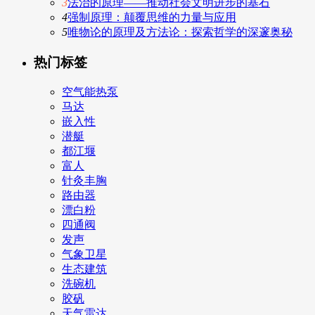
3
法治的原理——推动社会文明进步的基石
4
强制原理：颠覆思维的力量与应用
5
唯物论的原理及方法论：探索哲学的深邃奥秘
热门标签
空气能热泵
马达
嵌入性
潜艇
都江堰
富人
针灸丰胸
路由器
漂白粉
四通阀
发声
气象卫星
生态建筑
洗碗机
胶矾
天气雷达