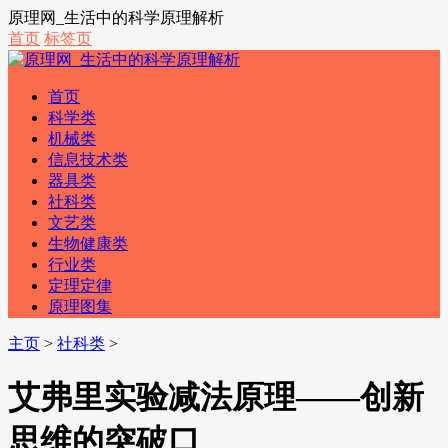
原理网_生活中的科学原理解析
首页
标签页
首页
科学类
机械类
信息技术类
器具类
社科类
文艺类
生物健康类
行业类
定理定律
原理图集
主页
>
社科类
>
艾弗里实验减法原理——创新
思维的突破口