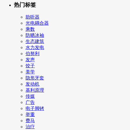
热门标签
助听器
光电耦合器
乘数
防晒冰袖
生态建筑
水力发电
伯努利
发声
饺子
美学
隐形牙套
发动机
基利原理
传媒
广告
电子脚铐
举重
费马
治疗