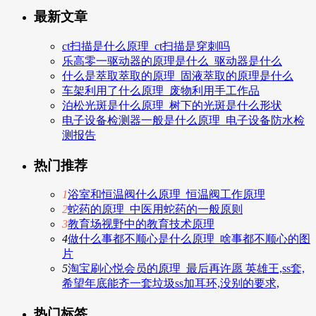
最新文章
ct扫描是什么原理_ct扫描是穿刺吗
乐高零一驱动器的原理是什么_驱动器是什么
什么是萃取萃取的原理_固液萃取的原理是什么
车架利用了什么原理_废物利用手工作品
泊松光斑是什么原理_树下的光斑是什么形状
电子设备检测器一般是什么原理_电子设备防水检
测报告
热门推荐
1
浴室和恒温阀什么原理_恒温阀工作原理
2
蛇药的原理_中医用蛇药的一般原则
3
教育场视野中的教育技术原理
4
做什么事都不顺心是什么原理_啥事都不顺心的图
片
5
淘宝刷心悦会员的原理_最后再许愿 英雄王,ss套,
希望年底能齐一套垃圾ss加耳环,没别的要求,
热门标签