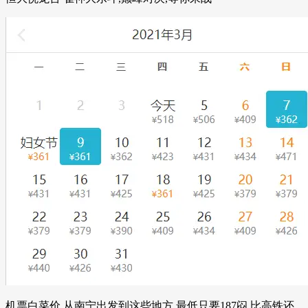
机票白菜价 从南宁出发到这些地方,最低只要187闷 比高铁还