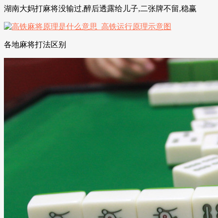
湖南大妈打麻将没输过,醉后透露给儿子,二张牌不留,稳赢
各地麻将打法区别