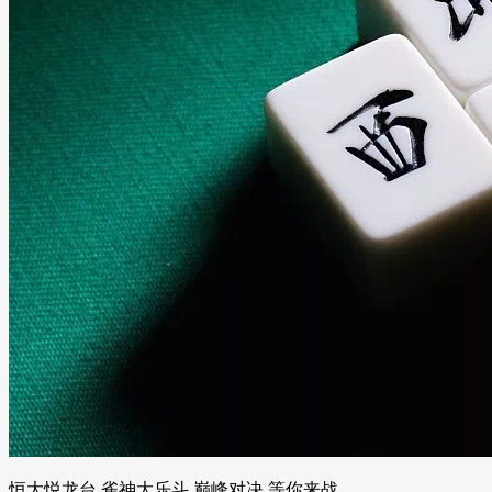
恒大悦龙台 雀神大乐斗,巅峰对决,等你来战