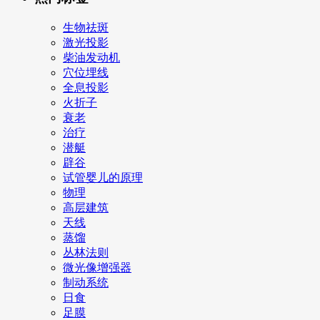
生物祛斑
激光投影
柴油发动机
穴位埋线
全息投影
火折子
衰老
治疗
潜艇
辟谷
试管婴儿的原理
物理
高层建筑
天线
蒸馏
丛林法则
微光像增强器
制动系统
日食
足膜