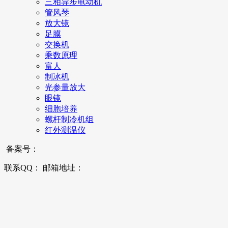
三相异步电动机
管风琴
放大镜
足膜
交换机
乘数原理
富人
制冰机
光参量放大
眼镜
细胞培养
螺杆制冷机组
红外测温仪
备案号：
联系QQ： 邮箱地址：