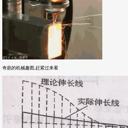
奇葩的机械趣图,赶紧过来看