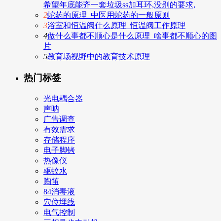
希望年底能齐一套垃圾ss加耳环,没别的要求,
2
蛇药的原理_中医用蛇药的一般原则
3
浴室和恒温阀什么原理_恒温阀工作原理
4
做什么事都不顺心是什么原理_啥事都不顺心的图
片
5
教育场视野中的教育技术原理
热门标签
光电耦合器
声呐
广告调查
有效需求
存储程序
电子脚铐
热像仪
驱蚊水
陶笛
84消毒液
穴位埋线
电气控制