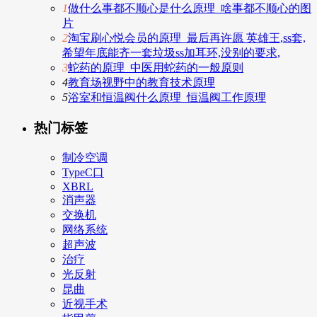
1
做什么事都不顺心是什么原理_啥事都不顺心的图
片
2
淘宝刷心悦会员的原理_最后再许愿 英雄王,ss套,
希望年底能齐一套垃圾ss加耳环,没别的要求,
3
蛇药的原理_中医用蛇药的一般原则
4
教育场视野中的教育技术原理
5
浴室和恒温阀什么原理_恒温阀工作原理
热门标签
制冷空调
TypeC口
XBRL
消声器
交换机
网络系统
超声波
治疗
光反射
昆曲
近视手术