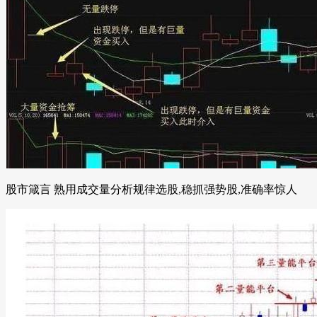
股市箴言 熟用成交量分析规律选股,稳抓强势股,准确率惊人