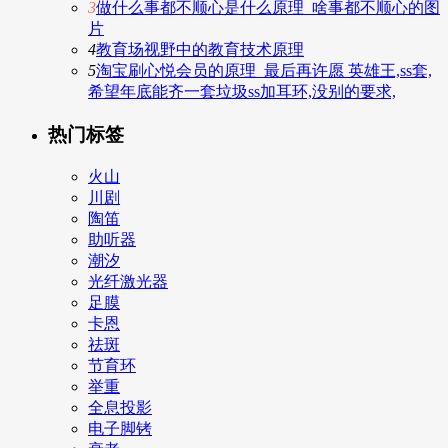
3
做什么事都不顺心是什么原理_啥事都不顺心的图
片
4
教育场视野中的教育技术原理
5
淘宝刷心悦会员的原理_最后再许愿 英雄王,ss套,
希望年底能齐一套垃圾ss加耳环,没别的要求,
热门标签
火山
川剧
陶笛
助听器
潮汐
光纤激光器
足膜
卡恩
祛斑
节育环
举重
全息投影
电子脚铐