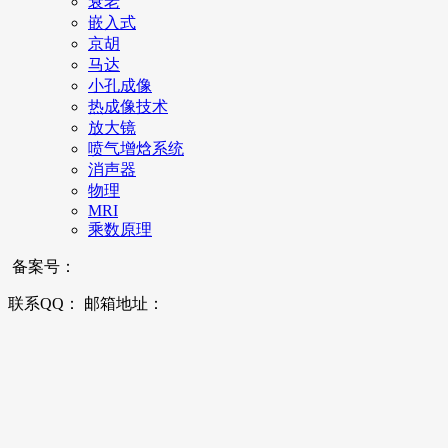
衰老
嵌入式
京胡
马达
小孔成像
热成像技术
放大镜
喷气增焓系统
消声器
物理
MRI
乘数原理
备案号：
联系QQ： 邮箱地址：