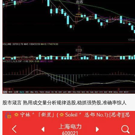
股市箴言 熟用成交量分析规律选股,稳抓强势股,准确率惊人