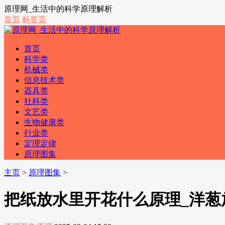
原理网_生活中的科学原理解析
首页
标签页
首页
科学类
机械类
信息技术类
器具类
社科类
文艺类
生物健康类
行业类
定理定律
原理图集
主页
>
原理图集
>
把纸放水里开花什么原理_洋葱